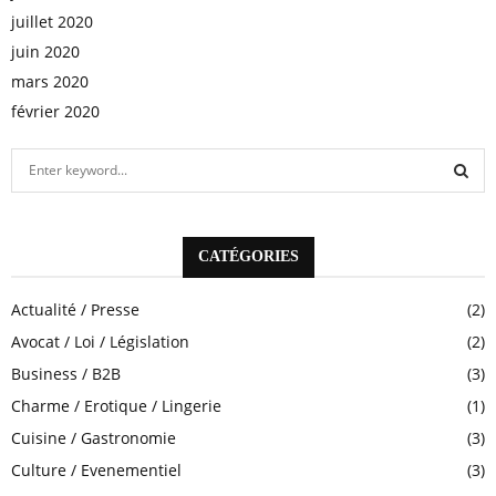
juillet 2020
juin 2020
mars 2020
février 2020
S
e
a
S
r
c
CATÉGORIES
E
h
f
A
Actualité / Presse
(2)
o
Avocat / Loi / Législation
(2)
r
R
:
Business / B2B
(3)
C
Charme / Erotique / Lingerie
(1)
H
Cuisine / Gastronomie
(3)
Culture / Evenementiel
(3)