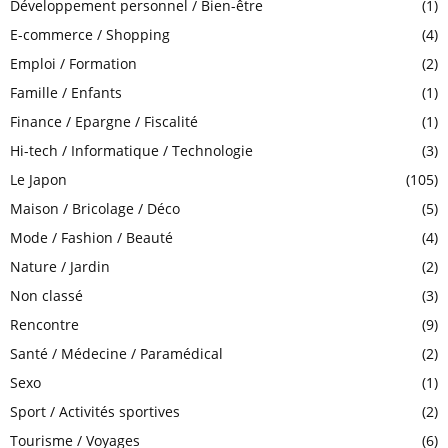
Développement personnel / Bien-être
(1)
E-commerce / Shopping
(4)
Emploi / Formation
(2)
Famille / Enfants
(1)
Finance / Epargne / Fiscalité
(1)
Hi-tech / Informatique / Technologie
(3)
Le Japon
(105)
Maison / Bricolage / Déco
(5)
Mode / Fashion / Beauté
(4)
Nature / Jardin
(2)
Non classé
(3)
Rencontre
(9)
Santé / Médecine / Paramédical
(2)
Sexo
(1)
Sport / Activités sportives
(2)
Tourisme / Voyages
(6)