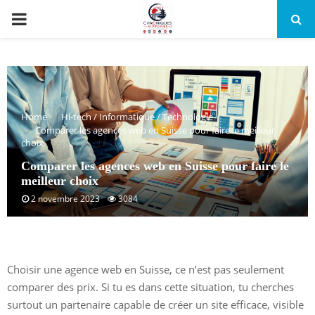
PRIMARY
MENU
Home
Hi-tech / Informatique / Technologie
Comparer les agences web en Suisse pour faire le meilleur
choix
Comparer les agences web en Suisse pour faire le
meilleur choix
2 novembre 2023
3084
Choisir une agence web en Suisse, ce n’est pas seulement
comparer des prix. Si tu es dans cette situation, tu cherches
surtout un partenaire capable de créer un site efficace, visible