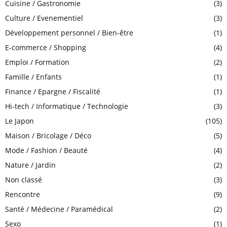
H
Cuisine / Gastronomie
(3)
Culture / Evenementiel
(3)
Développement personnel / Bien-être
(1)
E-commerce / Shopping
(4)
Emploi / Formation
(2)
Famille / Enfants
(1)
Finance / Epargne / Fiscalité
(1)
Hi-tech / Informatique / Technologie
(3)
Le Japon
(105)
Maison / Bricolage / Déco
(5)
Mode / Fashion / Beauté
(4)
Nature / Jardin
(2)
Non classé
(3)
Rencontre
(9)
Santé / Médecine / Paramédical
(2)
Sexo
(1)