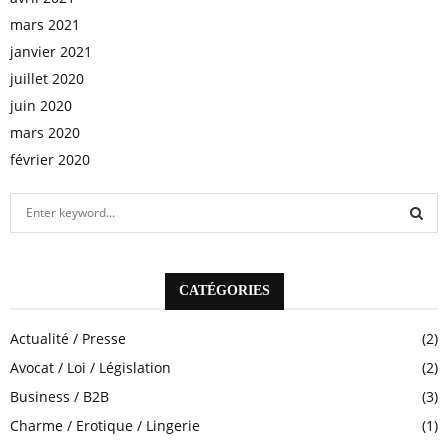
mars 2021
janvier 2021
juillet 2020
juin 2020
mars 2020
février 2020
S
e
a
S
r
c
CATÉGORIES
E
h
f
A
Actualité / Presse
(2)
o
Avocat / Loi / Législation
(2)
r
R
:
Business / B2B
(3)
C
Charme / Erotique / Lingerie
(1)