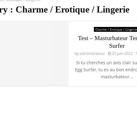
y : Charme / Erotique / Lingerie
Charme / Erotique / Lingerie
Test – Masturbateur Te
Surfer
by
administrateur
25 juin 2022
Si tu cherches un avis clair s
Egg Surfer, tu es au bon endroi
masturbateur...