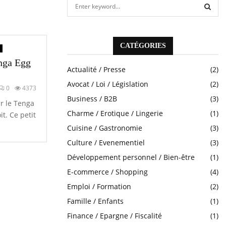
S
e
a
S
r
c
CATÉGORIES
E
h
nga Egg
f
A
Actualité / Presse
(2)
o
Avocat / Loi / Législation
(2)
r
R
0
4373
:
Business / B2B
(3)
ur le Tenga
C
Charme / Erotique / Lingerie
(1)
t. Ce petit
H
Cuisine / Gastronomie
(3)
Culture / Evenementiel
(3)
Développement personnel / Bien-être
(1)
E-commerce / Shopping
(4)
Emploi / Formation
(2)
Famille / Enfants
(1)
Finance / Epargne / Fiscalité
(1)