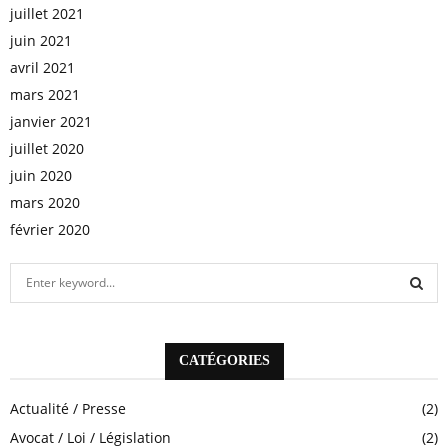
juillet 2021
juin 2021
avril 2021
mars 2021
janvier 2021
juillet 2020
juin 2020
mars 2020
février 2020
S
e
a
S
r
c
CATÉGORIES
E
h
f
A
Actualité / Presse
(2)
o
Avocat / Loi / Législation
(2)
r
R