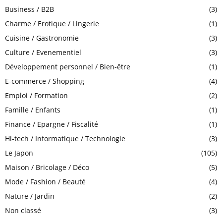
:
Business / B2B
(3)
C
Charme / Erotique / Lingerie
(1)
H
Cuisine / Gastronomie
(3)
Culture / Evenementiel
(3)
Développement personnel / Bien-être
(1)
E-commerce / Shopping
(4)
Emploi / Formation
(2)
Famille / Enfants
(1)
Finance / Epargne / Fiscalité
(1)
Hi-tech / Informatique / Technologie
(3)
Le Japon
(105)
Maison / Bricolage / Déco
(5)
Mode / Fashion / Beauté
(4)
Nature / Jardin
(2)
Non classé
(3)