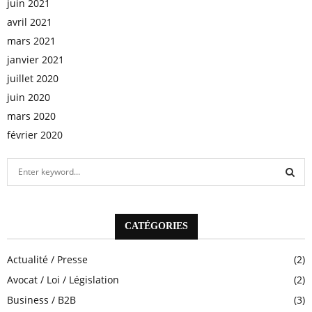
juin 2021
avril 2021
mars 2021
janvier 2021
juillet 2020
juin 2020
mars 2020
février 2020
S
e
a
S
r
c
CATÉGORIES
E
h
f
A
Actualité / Presse
(2)
o
Avocat / Loi / Législation
(2)
r
R
:
Business / B2B
(3)
C