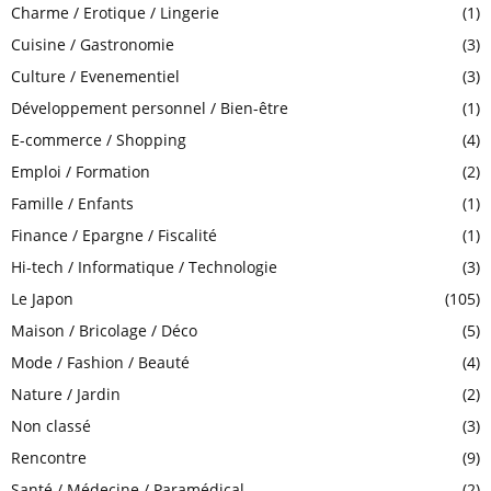
Charme / Erotique / Lingerie
(1)
H
Cuisine / Gastronomie
(3)
Culture / Evenementiel
(3)
Développement personnel / Bien-être
(1)
E-commerce / Shopping
(4)
Emploi / Formation
(2)
Famille / Enfants
(1)
Finance / Epargne / Fiscalité
(1)
Hi-tech / Informatique / Technologie
(3)
Le Japon
(105)
Maison / Bricolage / Déco
(5)
Mode / Fashion / Beauté
(4)
Nature / Jardin
(2)
Non classé
(3)
Rencontre
(9)
Santé / Médecine / Paramédical
(2)