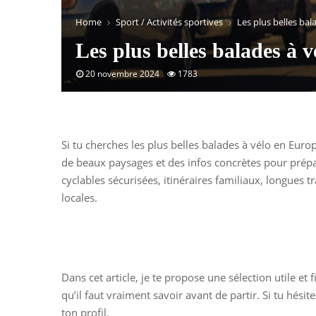
Home
Sport / Activités sportives
Les plus belles ba
Les plus belles balades à 
20 novembre 2024
1783
Si tu cherches les plus belles balades à vélo en Euro
de beaux paysages et des infos concrètes pour prépare
cyclables sécurisées, itinéraires familiaux, longues
locales.
Dans cet article, je te propose une sélection utile et
qu’il faut vraiment savoir avant de partir. Si tu hés
ton profil.