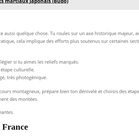
ts martiaux Japonais (Budo)
nte aussi quelque chose. Tu roules sur un axe historique majeur, 
ratique, cela implique des efforts plus soutenus sur certaines se
égier si tu aimes les reliefs marqués.
étape culturelle.
é, très photogénique.
rcours montagneux, prépare bien ton dénivelé et choisis des étapes
ement des montées.
eantes.
, France