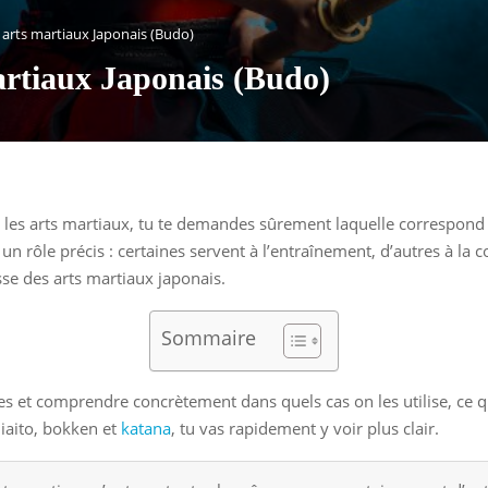
 arts martiaux Japonais (Budo)
artiaux Japonais (Budo)
s les arts martiaux, tu te demandes sûrement laquelle correspond à 
un rôle précis : certaines servent à l’entraînement, d’autres à la 
hesse des arts martiaux japonais.
Sommaire
ues et comprendre concrètement dans quels cas on les utilise, ce q
 iaito, bokken et
katana
, tu vas rapidement y voir plus clair.