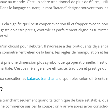
nnue au monde. C’est un sabre traditionnel de plus de 60 cm, uti
Dans le langage courant, le mot “katana” désigne souvent tous les s
. Cela signifie qu’il peut couper avec son fil et frapper avec sa p
este doit être précis, contrôlé et parfaitement aligné. Si tu t’intér
ntral.
’on choisit pour débuter. Il s’adresse à des pratiquants déjà encad
e connaître l’entretien de la lame, les règles de manipulation et l
ssi pris une dimension plus symbolique qu’opérationnelle. Il est 
tiale. C’est ce mélange entre efficacité, tradition et prestige qui
eux consulter les
katanas tranchants
disponibles selon différents 
 ?
tranchant seulement quand ta technique de base est stable, que t
on ne commence pas par la coupe : on y arrive après avoir consol