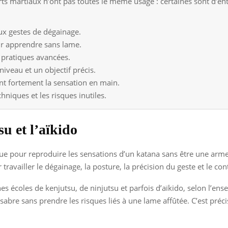
ts martiaux n’ont pas toutes le même usage : certaines sont d’ent
aux gestes de dégainage.
ur apprendre sans lame.
x pratiques avancées.
iveau et un objectif précis.
ent fortement la sensation en main.
hniques et les risques inutiles.
su et l’aïkido
ue pour reproduire les sensations d’un katana sans être une arme 
r travailler le dégainage, la posture, la précision du geste et le cont
ines écoles de kenjutsu, de ninjutsu et parfois d’aïkido, selon l’en
sabre sans prendre les risques liés à une lame affûtée. C’est préc