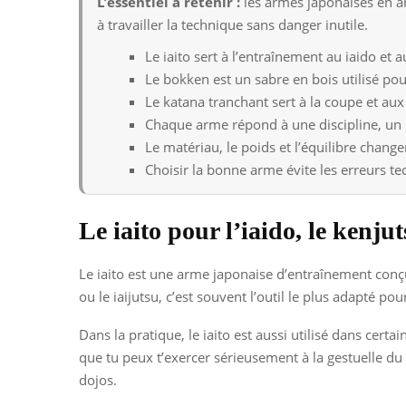
L’essentiel a retenir :
les armes japonaises en ar
à travailler la technique sans danger inutile.
Le iaito sert à l’entraînement au iaido et 
Le bokken est un sabre en bois utilisé po
Le katana tranchant sert à la coupe et au
Chaque arme répond à une discipline, un n
Le matériau, le poids et l’équilibre chang
Choisir la bonne arme évite les erreurs tec
Le iaito pour l’iaido, le kenjut
Le iaito est une arme japonaise d’entraînement conç
ou le iaijutsu, c’est souvent l’outil le plus adapté pou
Dans la pratique, le iaito est aussi utilisé dans certa
que tu peux t’exercer sérieusement à la gestuelle du 
dojos.