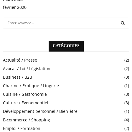
février 2020
S
e
a
S
r
c
CATÉGORIES
E
h
f
A
Actualité / Presse
(2)
o
Avocat / Loi / Législation
(2)
r
R
:
Business / B2B
(3)
C
Charme / Erotique / Lingerie
(1)
H
Cuisine / Gastronomie
(3)
Culture / Evenementiel
(3)
Développement personnel / Bien-être
(1)
E-commerce / Shopping
(4)
Emploi / Formation
(2)