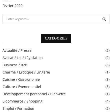
février 2020
S
e
a
S
r
c
CATÉGORIES
E
h
f
A
Actualité / Presse
(2)
o
Avocat / Loi / Législation
(2)
r
R
:
Business / B2B
(3)
C
Charme / Erotique / Lingerie
(1)
H
Cuisine / Gastronomie
(3)
Culture / Evenementiel
(3)
Développement personnel / Bien-être
(1)
E-commerce / Shopping
(4)
Emploi / Formation
(2)