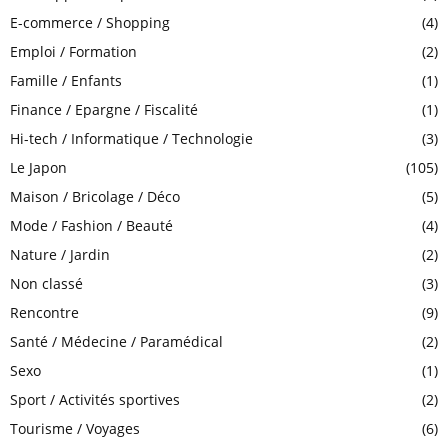
E-commerce / Shopping
(4)
Emploi / Formation
(2)
Famille / Enfants
(1)
Finance / Epargne / Fiscalité
(1)
Hi-tech / Informatique / Technologie
(3)
Le Japon
(105)
Maison / Bricolage / Déco
(5)
Mode / Fashion / Beauté
(4)
Nature / Jardin
(2)
Non classé
(3)
Rencontre
(9)
Santé / Médecine / Paramédical
(2)
Sexo
(1)
Sport / Activités sportives
(2)
Tourisme / Voyages
(6)