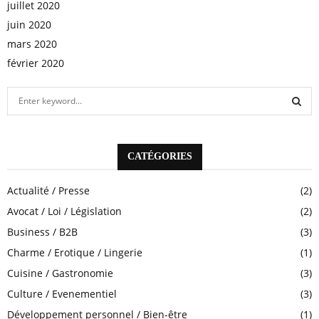
juillet 2020
juin 2020
mars 2020
février 2020
S
e
a
S
r
c
CATÉGORIES
E
h
f
A
Actualité / Presse
(2)
o
Avocat / Loi / Législation
(2)
r
R
:
Business / B2B
(3)
C
Charme / Erotique / Lingerie
(1)
H
Cuisine / Gastronomie
(3)
Culture / Evenementiel
(3)
Développement personnel / Bien-être
(1)