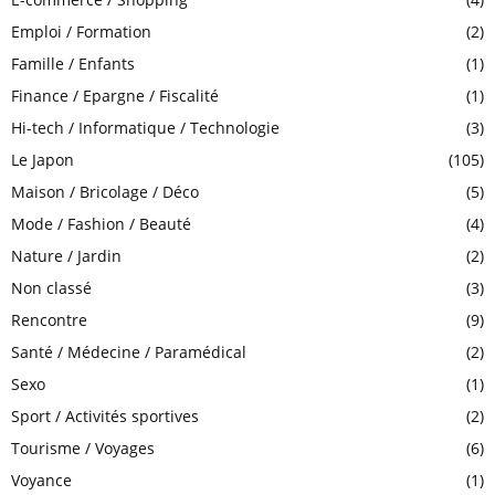
Emploi / Formation
(2)
Famille / Enfants
(1)
Finance / Epargne / Fiscalité
(1)
Hi-tech / Informatique / Technologie
(3)
Le Japon
(105)
Maison / Bricolage / Déco
(5)
Mode / Fashion / Beauté
(4)
Nature / Jardin
(2)
Non classé
(3)
Rencontre
(9)
Santé / Médecine / Paramédical
(2)
Sexo
(1)
Sport / Activités sportives
(2)
Tourisme / Voyages
(6)
Voyance
(1)