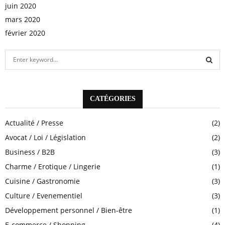
juin 2020
mars 2020
février 2020
S
e
a
S
r
c
CATÉGORIES
E
h
f
A
Actualité / Presse
(2)
o
Avocat / Loi / Législation
(2)
r
R
:
Business / B2B
(3)
C
Charme / Erotique / Lingerie
(1)
H
Cuisine / Gastronomie
(3)
Culture / Evenementiel
(3)
Développement personnel / Bien-être
(1)
E-commerce / Shopping
(4)