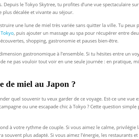
. Depuis le Tokyo Skytree, tu profites d’une vue spectaculaire sur 
plus décalée et vivante au séjour.
truire une lune de miel très variée sans quitter la ville. Tu peu
Tokyo
, puis ajouter un massage au spa pour récupérer entre deux 
écouvertes, shopping, gastronomie et pauses bien-être.
 dimension gastronomique à l’ensemble. Si tu hésites entre un vo
t de ne pas vouloir tout voir en une seule journée : en pratique, m
e de miel au Japon ?
nder quel souvenir tu veux garder de ce voyage. Est-ce une vue e
 campagne ou une escapade chic à Tokyo ? Cette question simple pe
espond à votre rythme de couple. Si vous aimez le calme, privilégie
a souvent plus adapté. Si vous aimez l’énergie, les restaurants et 