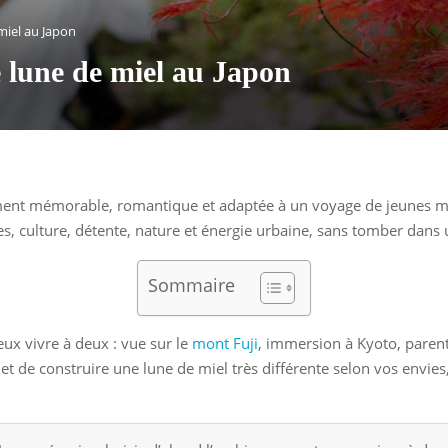
miel au Japon
e lune de miel au Japon
ment mémorable, romantique et adaptée à un voyage de jeunes mari
s, culture, détente, nature et énergie urbaine, sans tomber dans u
Sommaire
ux vivre à deux : vue sur le
mont Fuji
, immersion à Kyoto, paren
et de construire une lune de miel très différente selon vos envi