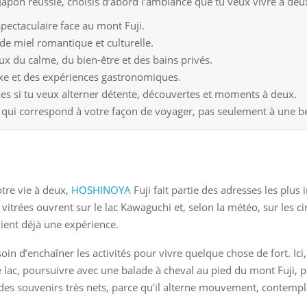
apon réussie, choisis d’abord l’ambiance que tu veux vivre à deux
pectaculaire face au mont Fuji.
de miel romantique et culturelle.
ux du calme, du bien-être et des bains privés.
xe et des expériences gastronomiques.
es si tu veux alterner détente, découvertes et moments à deux.
r qui correspond à votre façon de voyager, pas seulement à une be
tre vie à deux,
HOSHINOYA
Fuji fait partie des adresses les plus
trées ouvrent sur le lac Kawaguchi et, selon la météo, sur les cim
vient déjà une expérience.
oin d’enchaîner les activités pour vivre quelque chose de fort. Ici,
lac, poursuivre avec une balade à cheval au pied du mont Fuji, pui
des souvenirs très nets, parce qu’il alterne mouvement, contempla