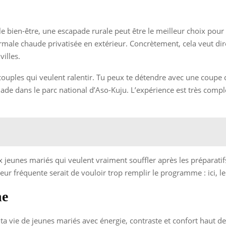
 le bien-être, une escapade rurale peut être le meilleur choix pou
rmale chaude privatisée en extérieur. Concrètement, cela veut dir
illes.
 couples qui veulent ralentir. Tu peux te détendre avec une cou
alade dans le parc national d’Aso-Kuju. L’expérience est très comp
 jeunes mariés qui veulent vraiment souffler après les préparatif
reur fréquente serait de vouloir trop remplir le programme : ici, l
ne
ta vie de jeunes mariés avec énergie, contraste et confort haut d