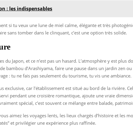
n : les indispensables
ent si tu veux une lune de miel calme, élégante et très photogéni
re sans tomber dans le clinquant, c’est une option très solide.
ure
es du Japon, et ce n’est pas un hasard. L’atmosphère y est plus do
de bambou d’Arashiyama, faire une pause dans un jardin zen ou vi
ge : tu ne fais pas seulement du tourisme, tu vis une ambiance.
lus exclusive, car l’établissement est situé au bord de la rivière
servi pendant une croisière romantique, ajoute une vraie dimensio
raiment spécial, c’est souvent ce mélange entre balade, patrimoi
vous aimez les voyages lents, les lieux chargés d’histoire et les 
atés” et privilégier une expérience plus raffinée.