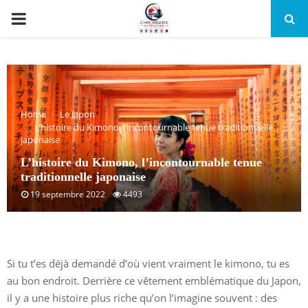
PRIMARY
MENU
Home
Le Japon
L’histoire du Kimono, l’incontournable tenue traditionnelle
japonaise
L’histoire du Kimono, l’incontournable tenue
traditionnelle japonaise
19 septembre 2022
4493
Si tu t’es déjà demandé d’où vient vraiment le kimono, tu es
au bon endroit. Derrière ce vêtement emblématique du Japon,
il y a une histoire plus riche qu’on l’imagine souvent : des