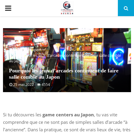
PRIMARY
MENU
Home
Le Japon
Pourquoi les jeux d’arcades continuent de faire salle comble
au Japon
Pourquoi les jeux d’arcades continuent de faire
salle comble au Japon
25 mai 2022
4554
Si tu découvres les
game centers au Japon
, tu vas vite
comprendre que ce ne sont pas de simples salles d’arcade “à
l’ancienne”. Dans la pratique, ce sont de vrais lieux de vie, très