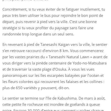
Concrètement, si tu veux éviter de te fatiguer inutilement, tu
peux très bien utiliser le bus pour rejoindre le bon point de
départ, puis revenir à pied vers la ville. C’est une bonne
stratégie si tu veux profiter du paysage sans faire une
randonnée trop longue dans un seul sens.
En revenant à pied de Tanesashi Kaigan vers la ville, le sentier
s’en retrouve raccourci d’environ 8 km. Vous commencerez
par les vastes prairies du « Tanesashi Natural Lawn » avant de
vous diriger vers la pinède centenaire de Yodo-no-Matsubara
et de traverser la vaste plage d’Osuka. À vous les vues
panoramiques sur les îles escarpées balayées par l’océan et
les fleurs colorées qui recouvrent les falaises et les collines :
plus de 650 variétés y poussent, dit-on.
Le sentier se termine sur l’île de Kabushima. De mars à août,
cette petite île rocheuse est inondée de goélands à queue
noire. Environ 30 000 d’entre eux viennent y nicher chaque