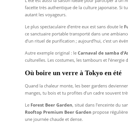
L’été est aussi la saison idéale pour participer à un
m
facette très authentique de la culture japonaise. S
autant les voyageurs.
Le plus spectaculaire d’entre eux est sans doute le
F
ce sanctuaire portable transporté dans une ambiance s
d’un rituel de purification ; aujourd’hui, c’est un év
Autre exemple original : le
Carnaval de samba d’A
culturelles. Les costumes, les tambours et l’énergie d
Où boire un verre à Tokyo en été
Quand la chaleur monte, les beer gardens deviennent 
manges, tu bois et tu profites d’un cadre souvent très
Le
Forest Beer Garden
, situé dans l’enceinte du s
Rooftop Premium Beer Garden
propose régulièrem
une journée chaude et dense.