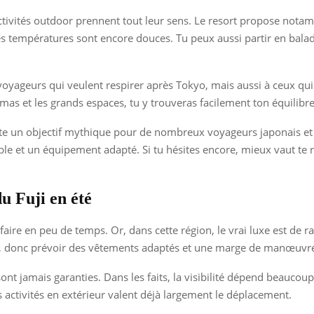
ctivités outdoor prennent tout leur sens. Le resort propose notam
 températures sont encore douces. Tu peux aussi partir en balad
 voyageurs qui veulent respirer après Tokyo, mais aussi à ceux qu
amas et les grands espaces, tu y trouveras facilement ton équilibre
te un objectif mythique pour de nombreux voyageurs japonais et étr
 et un équipement adapté. Si tu hésites encore, mieux vaut te r
du Fuji en été
re en peu de temps. Or, dans cette région, le vrai luxe est de rale
t, donc prévoir des vêtements adaptés et une marge de manœuvre
sont jamais garanties. Dans les faits, la visibilité dépend beauco
es activités en extérieur valent déjà largement le déplacement.