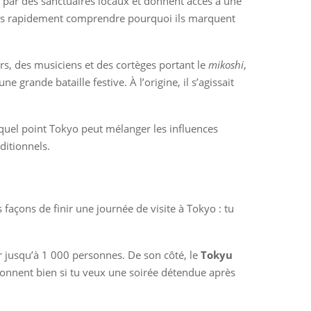
s par des sanctuaires locaux et donnent accès à une
u vas rapidement comprendre pourquoi ils marquent
urs, des musiciens et des cortèges portant le
mikoshi
,
grande bataille festive. À l’origine, il s’agissait
 quel point Tokyo peut mélanger les influences
ditionnels.
façons de finir une journée de visite à Tokyo : tu
ir jusqu’à 1 000 personnes. De son côté, le
Tokyu
ionnent bien si tu veux une soirée détendue après