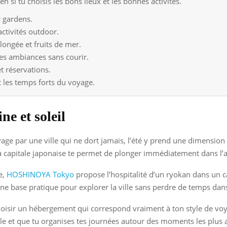
ien si tu choisis les bons lieux et les bonnes activités.
r gardens.
activités outdoor.
longée et fruits de mer.
les ambiances sans courir.
et réservations.
nt les temps forts du voyage.
ne et soleil
e par une ville qui ne dort jamais, l’été y prend une dimension tr
la capitale japonaise te permet de plonger immédiatement dans l’
e,
HOSHINOYA Tokyo
propose l’hospitalité d’un ryokan dans un cad
ne base pratique pour explorer la ville sans perdre de temps dans
choisir un hébergement qui correspond vraiment à ton style de voy
ille et que tu organises tes journées autour des moments les plus a