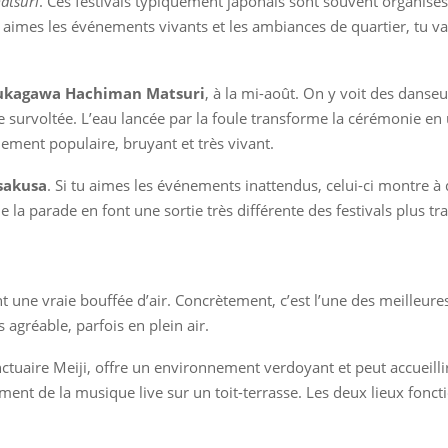
atsuri
. Ces festivals typiquement japonais sont souvent organisé
i tu aimes les événements vivants et les ambiances de quartier, t
ukagawa Hachiman Matsuri
, à la mi-août. On y voit des danse
urvoltée. L’eau lancée par la foule transforme la cérémonie en une 
énement populaire, bruyant et très vivant.
sakusa
. Si tu aimes les événements inattendus, celui-ci montre à
e la parade en font une sortie très différente des festivals plus tra
une vraie bouffée d’air. Concrètement, c’est l’une des meilleures 
 agréable, parfois en plein air.
anctuaire Meiji, offre un environnement verdoyant et peut accueill
ent de la musique live sur un toit-terrasse. Les deux lieux fonct