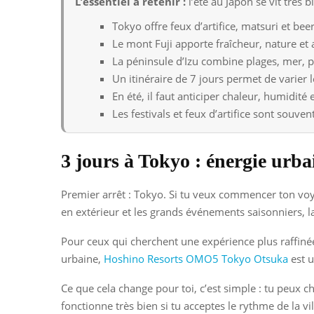
L’essentiel a retenir :
l’été au Japon se vit très b
Tokyo offre feux d’artifice, matsuri et bee
Le mont Fuji apporte fraîcheur, nature et 
La péninsule d’Izu combine plages, mer, p
Un itinéraire de 7 jours permet de varier 
En été, il faut anticiper chaleur, humidité 
Les festivals et feux d’artifice sont souve
3 jours à Tokyo : énergie urbai
Premier arrêt : Tokyo. Si tu veux commencer ton voyag
en extérieur et les grands événements saisonniers, 
Pour ceux qui cherchent une expérience plus raffiné
urbaine,
Hoshino Resorts OMO5 Tokyo Otsuka
est u
Ce que cela change pour toi, c’est simple : tu peux 
fonctionne très bien si tu acceptes le rythme de la v